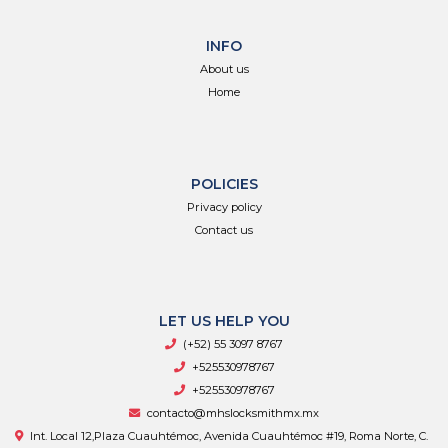
INFO
About us
Home
POLICIES
Privacy policy
Contact us
LET US HELP YOU
(+52) 55 3097 8767
+525530978767
+525530978767
contacto@mhslocksmithmx.mx
Int. Local 12,Plaza Cuauhtémoc, Avenida Cuauhtémoc #19, Roma Norte, C.